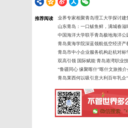
业界专家相聚青岛理工大学探讨建
推荐阅读
山东青岛：一口鲅鱼鲜，满城春滋
青岛黄海学院深蓝领航低空经济产
“鲁疆同心 缘聚喀什”喀什文旅推
青岛莱西何以吸引意大利百年乳企“