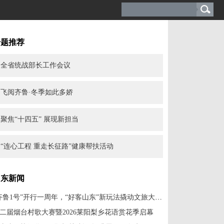
专题推荐
全省统战部长工作会议
飞阅齐鲁·冬季如此多娇
聚焦“十四五” 展现新担当
“连心工程 重走长征路”健康帮扶活动
山东新闻
“齐鲁1号”开行一周年，“好客山东”新玩法撬动文旅大消费
二届烟台村歌大赛暨2026莱阳梨乡花语赏花季启幕