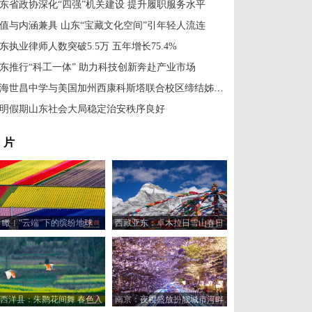
东省政协深化“四强”机关建设 提升履职服务水平
值与内涵兼具 山东“宝藏文化空间”引年轻人流连
东执业律师人数突破5.5万 五年增长75.4%
东推行“科工一体” 助力科技创新奔赴产业市场
威海世昌中学与美国加州西康科斯塔联合校区缔结姊妹学校
明假期山东社会大局稳定治安秩序良好
 片
瞰！“云端”下的缤纷地球
西藏亚东：卓木拉日雪山春日
风光美如画
西洋县：朱鹮花间舞 春色入
南京：夜樱盛放扮靓城市河畔