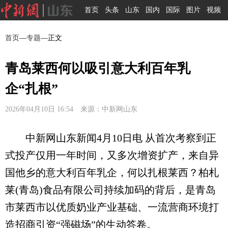
首页
头条
山东
国内
国际
图片
视频
首页
—
专题
—正文
青岛莱西何以吸引意大利百年乳
企“扎根”
2026年04月10日 16:54 来源：中新网山东
中新网山东新闻4月10日电 从首次考察到正
式投产仅用一年时间，又多次增资扩产，来自异
国他乡的意大利百年乳企，何以扎根莱西？柏札
莱(青岛)食品有限公司持续加码的背后，是青岛
市莱西市以优质奶业产业基础、一流营商环境打
造招商引资“强磁场”的生动答卷。