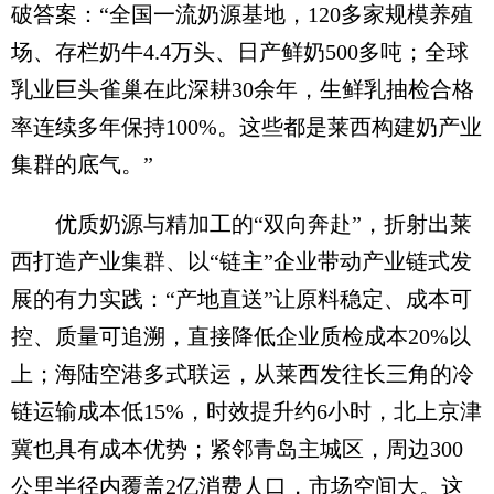
破答案：“全国一流奶源基地，120多家规模养殖
场、存栏奶牛4.4万头、日产鲜奶500多吨；全球
乳业巨头雀巢在此深耕30余年，生鲜乳抽检合格
率连续多年保持100%。这些都是莱西构建奶产业
集群的底气。”
优质奶源与精加工的“双向奔赴”，折射出莱
西打造产业集群、以“链主”企业带动产业链式发
展的有力实践：“产地直送”让原料稳定、成本可
控、质量可追溯，直接降低企业质检成本20%以
上；海陆空港多式联运，从莱西发往长三角的冷
链运输成本低15%，时效提升约6小时，北上京津
冀也具有成本优势；紧邻青岛主城区，周边300
公里半径内覆盖2亿消费人口，市场空间大。这