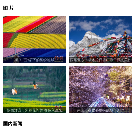
图 片
瞰！“云端”下的缤纷地球
西藏亚东：卓木拉日雪山春日风光美如
画
陕西洋县：朱鹮花间舞 春色入画来
南京：夜樱盛放扮靓城市河畔
国内新闻