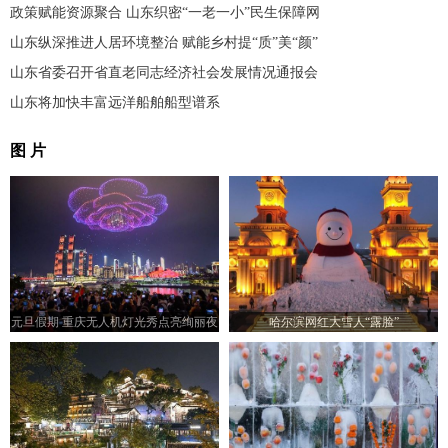
政策赋能资源聚合 山东织密“一老一小”民生保障网
山东纵深推进人居环境整治 赋能乡村提“质”美“颜”
山东省委召开省直老同志经济社会发展情况通报会
山东将加快丰富远洋船舶船型谱系
图 片
元旦假期 重庆无人机灯光秀点亮绚丽夜
哈尔滨网红大雪人“露脸”
空