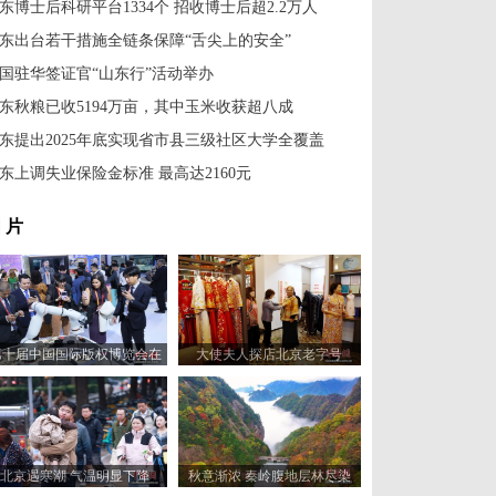
东博士后科研平台1334个 招收博士后超2.2万人
东出台若干措施全链条保障“舌尖上的安全”
国驻华签证官“山东行”活动举办
东秋粮已收5194万亩，其中玉米收获超八成
东提出2025年底实现省市县三级社区大学全覆盖
东上调失业保险金标准 最高达2160元
 片
第十届中国国际版权博览会在
大使夫人探店北京老字号
山东青岛开幕
北京遇寒潮 气温明显下降
秋意渐浓 秦岭腹地层林尽染