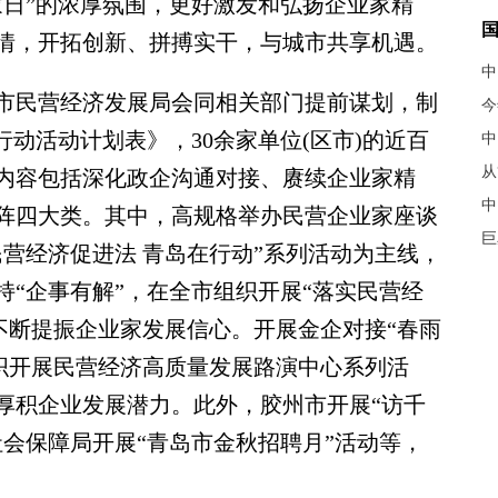
家日”的浓厚氛围，更好激发和弘扬企业家精
情，开拓创新、拼搏实干，与城市共享机遇。
中
市民营经济发展局会同相关部门提前谋划，制
今
务行动活动计划表》，30余家单位(区市)的近百
中
从
内容包括深化政企沟通对接、赓续企业家精
中
阵四大类。其中，高规格举办民营企业家座谈
巨
营经济促进法 青岛在行动”系列活动为主线，
“企事有解”，在全市组织开展“落实民营经
不断提振企业家发展信心。开展金企对接“春雨
组织开展民营经济高质量发展路演中心系列活
厚积企业发展潜力。此外，胶州市开展“访千
会保障局开展“青岛市金秋招聘月”活动等，