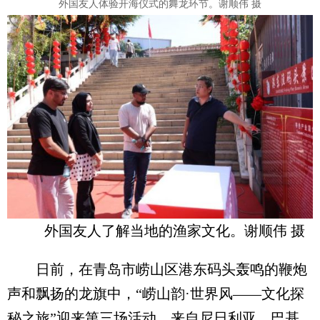
外国友人体验开海仪式的舞龙环节。谢顺伟 摄
外国友人了解当地的渔家文化。谢顺伟 摄
日前，在青岛市崂山区港东码头轰鸣的鞭炮
声和飘扬的龙旗中，“崂山韵·世界风——文化探
秘之旅”迎来第三场活动。来自尼日利亚、巴基