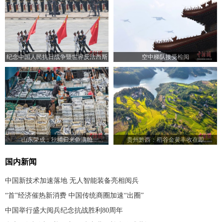
纪念中国人民抗日战争暨世界反法西斯
空中梯队接受检阅
战争胜利80周年大会举行
山东荣成：秋捕归来鱼满舱
贵州黔西：稻谷金黄丰收在即
国内新闻
中国新技术加速落地 无人智能装备亮相阅兵
“首”经济催热新消费 中国传统商圈加速“出圈”
中国举行盛大阅兵纪念抗战胜利80周年