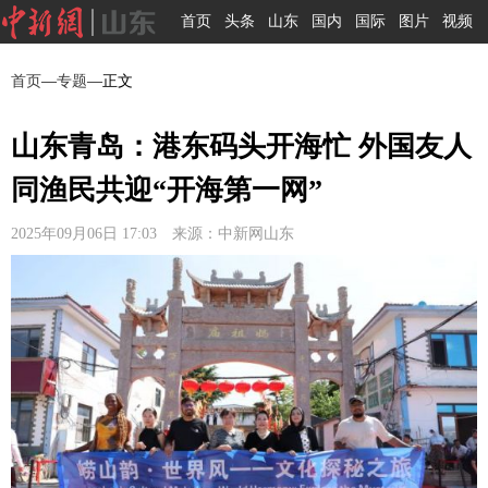
首页
头条
山东
国内
国际
图片
视频
首页
—
专题
—正文
山东青岛：港东码头开海忙 外国友人
同渔民共迎“开海第一网”
2025年09月06日 17:03 来源：中新网山东