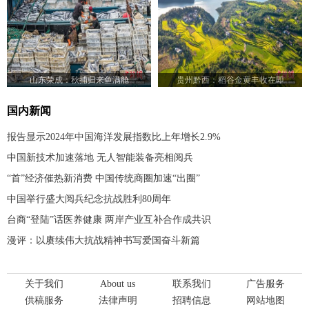
山东荣成：秋捕归来鱼满舱
贵州黔西：稻谷金黄丰收在即
国内新闻
报告显示2024年中国海洋发展指数比上年增长2.9%
中国新技术加速落地 无人智能装备亮相阅兵
“首”经济催热新消费 中国传统商圈加速“出圈”
中国举行盛大阅兵纪念抗战胜利80周年
台商“登陆”话医养健康 两岸产业互补合作成共识
漫评：以赓续伟大抗战精神书写爱国奋斗新篇
关于我们
About us
联系我们
广告服务
供稿服务
法律声明
招聘信息
网站地图