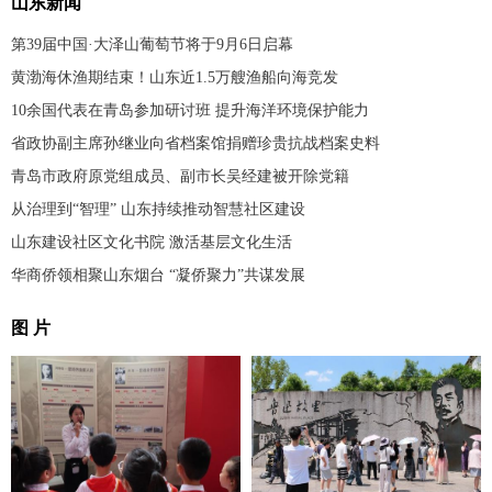
山东新闻
第39届中国·大泽山葡萄节将于9月6日启幕
黄渤海休渔期结束！山东近1.5万艘渔船向海竞发
10余国代表在青岛参加研讨班 提升海洋环境保护能力
省政协副主席孙继业向省档案馆捐赠珍贵抗战档案史料
青岛市政府原党组成员、副市长吴经建被开除党籍
从治理到“智理” 山东持续推动智慧社区建设
山东建设社区文化书院 激活基层文化生活
华商侨领相聚山东烟台 “凝侨聚力”共谋发展
图 片