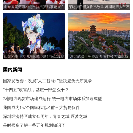
山东省黄河流域九市抗战英烈事迹展在
探访浙江绍兴鲁迅故里 暑期尾声人气不
济南开展
减
山东济南：大明湖智能“湖畔雨荷”景观
湖北武汉：朝霞泼洒 黄鹤楼美如油画
亮灯
国内新闻
国家发改委：发展“人工智能+”坚决避免无序竞争
“十四五”收官战，基层干部怎么干？
7地电力现货市场建成运行 统一电力市场体系加速成型
我国成为157个国家和地区前三大贸易伙伴
深圳经济特区成立45周年：青春之城 逐梦之城
是时候多了解一些五年规划知识了