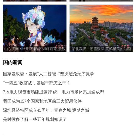
济南开展
减
山东济南：大明湖智能“湖畔雨荷”景观
湖北武汉：朝霞泼洒 黄鹤楼美如油画
亮灯
国内新闻
国家发改委：发展“人工智能+”坚决避免无序竞争
“十四五”收官战，基层干部怎么干？
7地电力现货市场建成运行 统一电力市场体系加速成型
我国成为157个国家和地区前三大贸易伙伴
深圳经济特区成立45周年：青春之城 逐梦之城
是时候多了解一些五年规划知识了