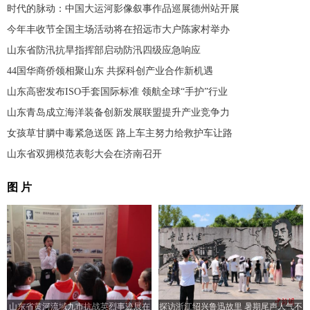
时代的脉动：中国大运河影像叙事作品巡展德州站开展
今年丰收节全国主场活动将在招远市大户陈家村举办
山东省防汛抗旱指挥部启动防汛四级应急响应
44国华商侨领相聚山东 共探科创产业合作新机遇
山东高密发布ISO手套国际标准 领航全球“手护”行业
山东青岛成立海洋装备创新发展联盟提升产业竞争力
女孩草甘膦中毒紧急送医 路上车主努力给救护车让路
山东省双拥模范表彰大会在济南召开
图 片
山东省黄河流域九市抗战英烈事迹展在
探访浙江绍兴鲁迅故里 暑期尾声人气不