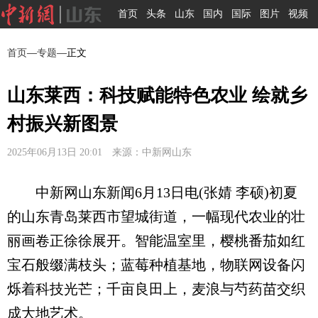
首页
头条
山东
国内
国际
图片
视频
首页
—
专题
—正文
山东莱西：科技赋能特色农业 绘就乡
村振兴新图景
2025年06月13日 20:01 来源：中新网山东
中新网山东新闻6月13日电(张婧 李硕)初夏
的山东青岛莱西市望城街道，一幅现代农业的壮
丽画卷正徐徐展开。智能温室里，樱桃番茄如红
宝石般缀满枝头；蓝莓种植基地，物联网设备闪
烁着科技光芒；千亩良田上，麦浪与芍药苗交织
成大地艺术。