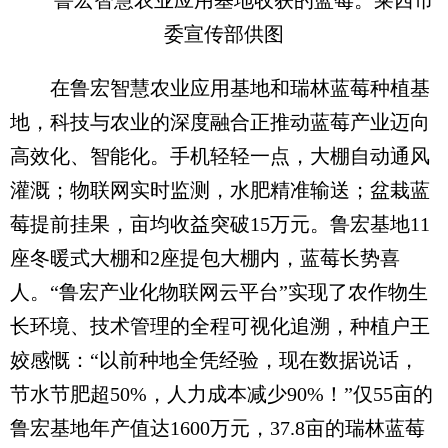
鲁宏智慧农业应用基地收获的蓝莓。莱西市
委宣传部供图
在鲁宏智慧农业应用基地和瑞林蓝莓种植基
地，科技与农业的深度融合正推动蓝莓产业迈向
高效化、智能化。手机轻轻一点，大棚自动通风
灌溉；物联网实时监测，水肥精准输送；盆栽蓝
莓提前挂果，亩均收益突破15万元。鲁宏基地11
座冬暖式大棚和2座提包大棚内，蓝莓长势喜
人。“鲁宏产业化物联网云平台”实现了农作物生
长环境、技术管理的全程可视化追溯，种植户王
姣感慨：“以前种地全凭经验，现在数据说话，
节水节肥超50%，人力成本减少90%！”仅55亩的
鲁宏基地年产值达1600万元，37.8亩的瑞林蓝莓