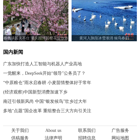
春色满园关不住 重庆园博园樱花绽放游
黄河入陕段冰雪渐消 候鸟春归
人如织
国内新闻
广东加快打造人工智能与机器人产业高地
一觉醒来，DeepSeek开始“领导”公务员了？
“中原粮仓”雨水启春耕 小麦苗情整体好于常年
(经济观察)中国新型消费加速下乡
南迁引领新风尚 中国“银发候鸟”壮乡过大年
多地“点题”国企改革 重组整合三大方向引关注
关于我们
About us
联系我们
广告服务
供稿服务
法律声明
招聘信息
网站地图