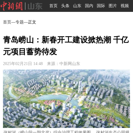
首页
头条
山东
国内
国际
图片
视频
首页
—
专题
—正文
青岛崂山：新春开工建设掀热潮 千亿
元项目蓄势待发
2025年02月21日 14:48 来源：中新网山东
张村河（崂山段一期北岸）综合治理工程效果图。 张村河生态公园规