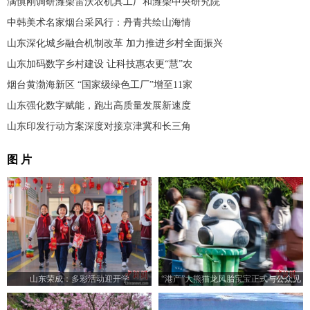
满慎刚调研潍柴雷沃农机具工厂和潍柴中央研究院
中韩美术名家烟台采风行：丹青共绘山海情
山东深化城乡融合机制改革 加力推进乡村全面振兴
山东加码数字乡村建设 让科技惠农更“慧”农
烟台黄渤海新区 “国家级绿色工厂”增至11家
山东强化数字赋能，跑出高质量发展新速度
山东印发行动方案深度对接京津冀和长三角
图 片
山东荣成：多彩活动迎开学
“港产”大熊猫龙凤胎宝宝正式与公众见
面