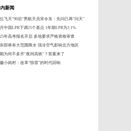
转移受困民众
被拐案二审宣判
国内新闻
位飞天“90后”男航天员宋令东：先问己再“问天”
0月中国LPR下调25个基点 1年期LPR为3.1%
025年高考报名开启 多地要求严格资格审查
东部将有大范围降水 强冷空气影响北方地区
期为何不多开“夜间高铁”？答案来了
徽小岗村：改革“惊雷”的时代回响