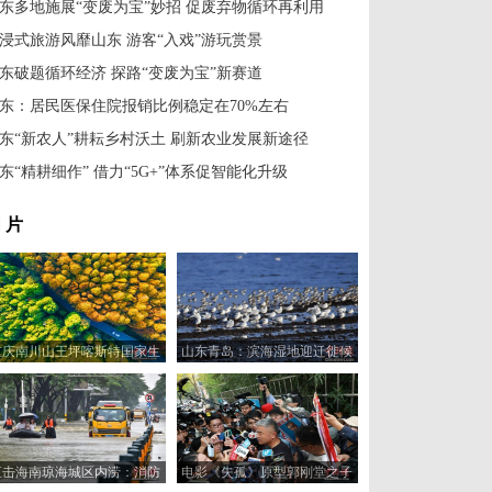
东多地施展“变废为宝”妙招 促废弃物循环再利用
浸式旅游风靡山东 游客“入戏”游玩赏景
东破题循环经济 探路“变废为宝”新赛道
东：居民医保住院报销比例稳定在70%左右
东“新农人”耕耘乡村沃土 刷新农业发展新途径
东“精耕细作” 借力“5G+”体系促智能化升级
 片
重庆南川山王坪喀斯特国家生
山东青岛：滨海湿地迎迁徙候
态公园上演浪漫秋色
鸟
直击海南琼海城区内涝：消防
电影《失孤》原型郭刚堂之子