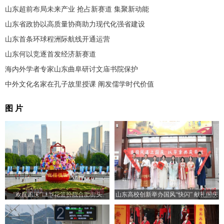
山东超前布局未来产业 抢占新赛道 集聚新动能
山东省政协以高质量协商助力现代化强省建设
山东首条环球程洲际航线开通运营
山东何以竞逐首发经济新赛道
海内外学者专家山东曲阜研讨文庙书院保护
中外文化名家在孔子故里授课 阐发儒学时代价值
图 片
“欢度国庆”巨型花篮扮靓合肥街头
山东高校创新举办国风“快闪” 献礼国庆
佳节