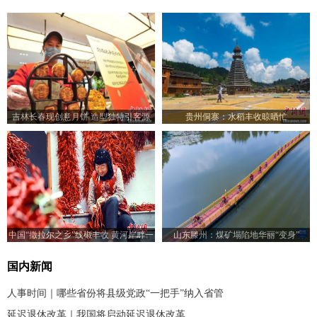
吉林长春现创意月饼 造型独特引客源
贵州侗寨：水稻丰收晾晒忙
中国“撒拉尔之乡”线椒丰收 黄河岸畔一
山东滕州：煤矿塌陷地华丽“变身”
片“椒”艳
国内新闻
人事时间｜哪些省份将县级党政“一把手”纳入省管
延迟退休改革｜我国将启动延迟退休改革