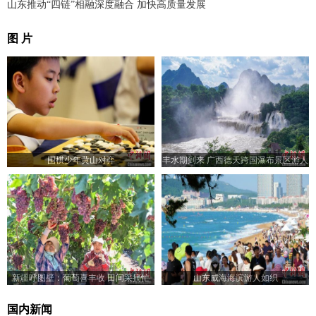
山东推动“四链”相融深度融合 加快高质量发展
图 片
围棋少年黄山对弈
丰水期到来 广西德天跨国瀑布景区游人
如织
新疆呼图壁：葡萄喜丰收 田间采摘忙
山东威海海滨游人如织
国内新闻