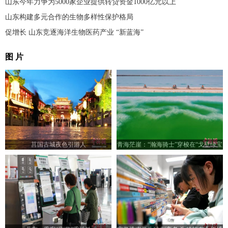
山东今年力争为5000家企业提供转贷资金1000亿元以上
山东构建多元合作的生物多样性保护格局
促增长 山东竞逐海洋生物医药产业 “新蓝海”
图 片
莒国古城夜色引游人
青海茫崖：“瀚海骑士”穿梭在“戈壁绿宝
石”翡翠湖