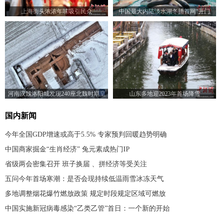
上海街头浓浓年味吸引民众
中国最大内陆淡水湖冬捕首网“开门
红”人欢鱼跃迎丰收
河南汉魏洛阳城发现240座北魏时期皇
山东多地迎2023年首场降雪
家仓窖
国内新闻
今年全国GDP增速或高于5.5% 专家预判回暖趋势明确
中国商家掘金“生肖经济” 兔元素成热门IP
省级两会密集召开 班子换届 、拼经济等受关注
五问今年首场寒潮：是否会现持续低温雨雪冰冻天气
多地调整烟花爆竹燃放政策 规定时段规定区域可燃放
中国实施新冠病毒感染“乙类乙管”首日：一个新的开始