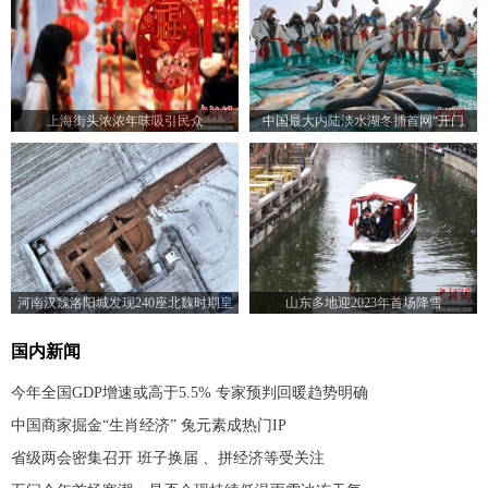
上海街头浓浓年味吸引民众
中国最大内陆淡水湖冬捕首网“开门
红”人欢鱼跃迎丰收
河南汉魏洛阳城发现240座北魏时期皇
山东多地迎2023年首场降雪
家仓窖
国内新闻
今年全国GDP增速或高于5.5% 专家预判回暖趋势明确
中国商家掘金“生肖经济” 兔元素成热门IP
省级两会密集召开 班子换届 、拼经济等受关注