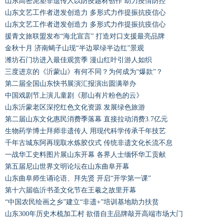
山东高密泥塑非遗传人以防疫题材创作 助力疫情防控
山东文艺工作者迸发创造力 多形式力作提振抗疫信心
山东文艺工作者迸发创造力 多形式力作提振抗疫信心
援青文旅联盟发布“海北宣言” 打造对口支援最亮品牌
金秋十月 济南蝎子山现“半边翠绿半边红”景观
潍坊石门坊进入最佳观赏季 漫山红叶引游人如织
三度进京的《沂蒙山》有何不同？为何成为“爆款”？
第二届全国山东快书展演汇报演出圆满举办
中国戏剧节上演儿童剧《那山有片粉色的云》
山东沂蒙老区深挖红色文化资源 发展绿色旅游
第二届山东文化惠民消费季落幕 直接拉动消费3.7亿元
生物药学博士拜师非遗传人 用现代科学传承千年技艺
千年古城东阿再现取水炼胶仪式 传统非遗文化长流不息
一战华工史料图片展山东开幕 各界人士缅怀华工贡献
第五届尼山世界文明论坛在山东曲阜开幕
山东曲阜师生诵论语、拜先贤 开启“开学第一课”
第十六届临沂书圣文化节在王羲之故里开幕
“中国农民绘画之乡”建立“非遗+”培训基地助力扶贫
山东300年历史木梳加工村 欲借自主品牌敲开高端市场大门