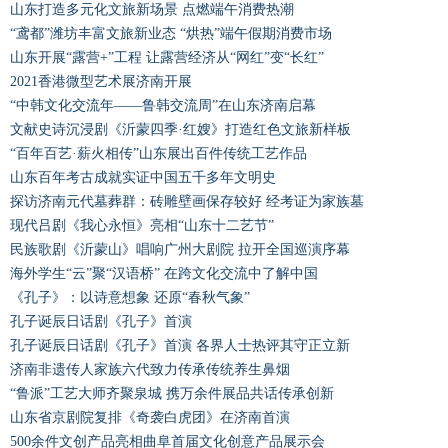
山东打造多元化文旅新场景 点燃端午消费热潮
“鸢都”潍坊丰富文旅新业态 “烘热”端午假期消费市场
山东开展“露营+”工程 让露营经济从“网红”变“长红”
2021香港微型艺术展济南开展
“中韩文化交流年——鲁韩交流周”在山东济南启幕
文献史诗沉浸剧《沂蒙四季·红嫂》打造红色文旅新样板
“百年百艺·薪火相传”山东展出百件传统工艺作品
山东百年考古成就实证中国五千多年文明史
探访济南元代墓葬群：砖雕壁画保存较好 经考证为家族墓
现代吕剧《我心永恒》亮相“山东十二艺节”
民族歌剧《沂蒙山》唱响广州大剧院 拉开全国巡演序幕
海外学生“云”聚“汉语桥” 在跨文化交流中了解中国
《孔子》：以诗意想象 还原“春秋气象”
孔子诞辰日话剧《孔子》首演
孔子诞辰日话剧《孔子》首演 各界人士热评其守正立新
济南非遗传人家族六代致力传承传统养生鼻烟
“鲁派”工艺大师齐聚泉城 携万余件展品共话传承创新
山东省京剧院复排《奇袭白虎团》在济南首演
500余件文创产品亮相曲阜首届文化创意产品展示会