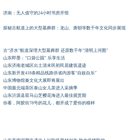
济南：无人值守的24小时书房开馆
探秘古航道上的大型墓葬群：龙山、唐朝等数千年文化同步展现
古“济水”航道深埋大型墓葬群 还原数千年“清明上河图”
山东即墨：“口袋公园” 乐享生活
山东济南老城区出土清末民初民居建筑遗迹
山东新开发418条精品线路供省内游客“自娱自乐”
山东博物馆秦文化大展即将展出
中国最北端茶区泰山女儿茶进入采摘季
山东沂源县双马山芝樱花海进入最佳观赏期
你看，阿胶街78号的花儿，都开成了爱你的模样