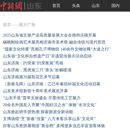
首页
头条
山东
国内
国际
图片
视频
首页
——图片广角
2025山东省文旅产业高质量发展大会在德州乐陵开幕
杨晓刚绘画艺术展亮相济南市美术馆 融合传统与现代哲思
“儒家文化特展”亮相孔子博物馆 140余件文物诠释“大道之行”
山东省“文化和自然遗产日”非遗宣传展示活动启动
山东济南：趵突泉“趵突夜画”亮相
山东济南：黑虎泉三只“兽头”欢畅喷涌
山东济南第39届荷花艺术节启幕
（新春见闻）山东济南：乙巳年秦琼祈福文化活动启幕
山东美术馆新馆十周年美术展览开幕
“山东手造”荟萃文旅盛会 尽显传统工艺魅力
20余名外国友人齐聚“中国好汉之乡” 体验“水浒文化”
山东掀起研学游热潮 探索旅游业新动能
文博场馆“烹”新春“佳宴” 八方来客乐享山东“文化年”
好客山东抢抓暑期游“黄金档” 多维度多业态丰富游客体验