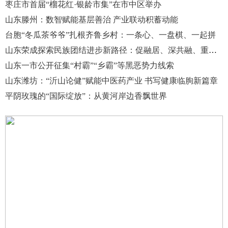
枣庄市首届“榴花红·银龄市集”在市中区举办
山东滕州：数智赋能基层善治 产业联动积蓄动能
台胞“冬瓜茶爷爷”扎根齐鲁乡村：一条心、一盘棋、一起拼
山东荣成探索民族团结进步新路径：促融居、深共融、重育人
山东一市公开征集“村霸”“乡霸”等黑恶势力线索
山东潍坊：“沂山论健”赋能中医药产业 书写健康临朐新篇章
平阴玫瑰的“国际绽放”：从黄河岸边香飘世界