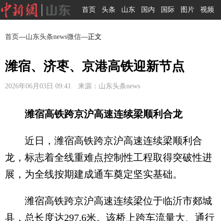
首页
头条
山东
国内
国际
图片
视频
首页
—
山东头条news微信
—正文
潍宿、济枣、京港高铁迎新节点
2026年06月03日 09:41 来源：山东头条news
潍宿高铁跨京沪高速连续梁顺利合龙
近日，潍宿高铁跨京沪高速连续梁顺利合
龙，标志着全线重难点控制性工程取得突破性进
展，为全线按期建成通车奠定坚实基础。
潍宿高铁跨京沪高速连续梁位于临沂市郯城
县，总长度达297.6米。该桥上跨车流量大、通行