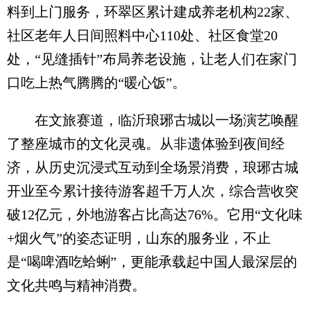
料到上门服务，环翠区累计建成养老机构22家、
社区老年人日间照料中心110处、社区食堂20
处，“见缝插针”布局养老设施，让老人们在家门
口吃上热气腾腾的“暖心饭”。
在文旅赛道，临沂琅琊古城以一场演艺唤醒
了整座城市的文化灵魂。从非遗体验到夜间经
济，从历史沉浸式互动到全场景消费，琅琊古城
开业至今累计接待游客超千万人次，综合营收突
破12亿元，外地游客占比高达76%。它用“文化味
+烟火气”的姿态证明，山东的服务业，不止
是“喝啤酒吃蛤蜊”，更能承载起中国人最深层的
文化共鸣与精神消费。