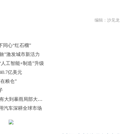
编辑：沙见龙
同心“红石榴”
文旅”激发城市新活力
“人工智能+制造”升级
0.7亿美元
潜在粮仓”
子
山东发布暴雨蓝色预警 济南等11市有大到暴雨局部大暴雨
专用汽车深耕全球市场