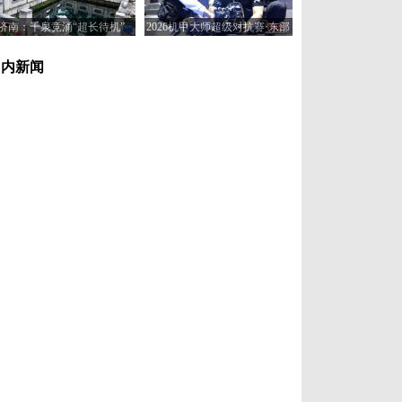
济南：千泉竞涌“超长待机”
2026机甲大师超级对抗赛·东部
赛区在济南开赛
国内新闻