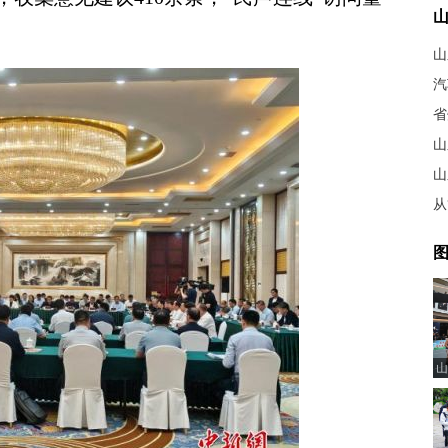
山
山
从
图
山