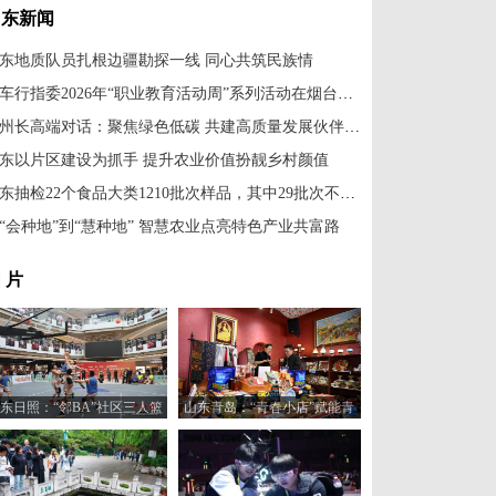
山东新闻
东地质队员扎根边疆勘探一线 同心共筑民族情
汽车行指委2026年“职业教育活动周”系列活动在烟台举办
省州长高端对话：聚焦绿色低碳 共建高质量发展伙伴关系
东以片区建设为抓手 提升农业价值扮靓乡村颜值
山东抽检22个食品大类1210批次样品，其中29批次不合格
“会种地”到“慧种地” 智慧农业点亮特色产业共富路
 片
东日照：“邻BA”社区三人篮
山东青岛：“青春小店”赋能青
球赛火热开打
年创业新活力