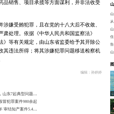
药品销售、项目承揽等方面谋利，并非法收受
山
从
涉嫌受贿犯罪，且在党的十八大后不收敛、
山
严肃处理。依据《中华人民共和国监察法》
住
法》等有关规定，由山东省监委给予其开除公
告
收其违法所得；将其涉嫌犯罪问题移送检察机
。
图
编辑：孙婷婷
违规收受礼品礼金、不正确履职等，山东7起典型问题被公开通报
假冒犯罪案件980余起
济南法院知识产权专业化审判25周年 审结知产案件5.4万件