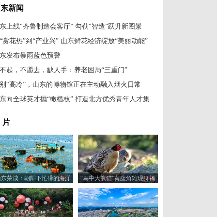
山东新闻
东上线“齐鲁制造会客厅” 勾勒“智造”跃升新图景
“赏花热”到“产业兴” 山东鲜花经济绽放“美丽动能”
东发布暴雨蓝色预警
不起，不愿去，缺人手：养老困局“三重门”
别“高冷”，山东的博物馆正在主动融入烟火日常
山东向全球英才抛“橄榄枝” 打造北方优秀青年人才集聚区
 片
山东荣成：朝阳下忙碌的海洋
“鸟中大熊猫”黄腹角雉现身福
牧场
建建瓯