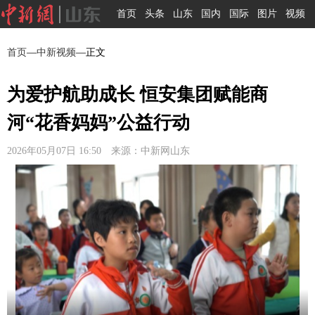
首页
头条
山东
国内
国际
图片
视频
首页
—
中新视频
—正文
为爱护航助成长 恒安集团赋能商
河“花香妈妈”公益行动
2026年05月07日 16:50 来源：中新网山东