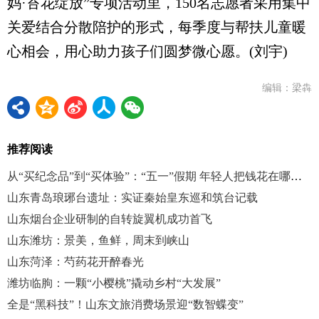
妈·苔花绽放”专项活动里，150名志愿者采用集中
关爱结合分散陪护的形式，每季度与帮扶儿童暖
心相会，用心助力孩子们圆梦微心愿。(刘宇)
编辑：梁犇
推荐阅读
从“买纪念品”到“买体验”：“五一”假期 年轻人把钱花在哪里？
山东青岛琅琊台遗址：实证秦始皇东巡和筑台记载
山东烟台企业研制的自转旋翼机成功首飞
山东潍坊：景美，鱼鲜，周末到峡山
山东菏泽：芍药花开醉春光
潍坊临朐：一颗“小樱桃”撬动乡村“大发展”
全是“黑科技”！山东文旅消费场景迎“数智蝶变”