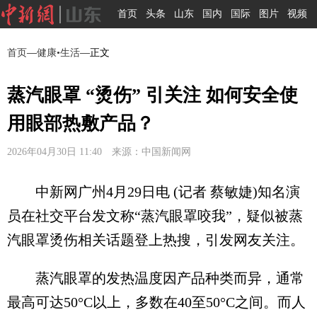
首页
头条
山东
国内
国际
图片
视频
首页
—
健康•生活
—正文
蒸汽眼罩 “烫伤” 引关注 如何安全使
用眼部热敷产品？
2026年04月30日 11:40 来源：中国新闻网
中新网广州4月29日电 (记者 蔡敏婕)知名演
员在社交平台发文称“蒸汽眼罩咬我”，疑似被蒸
汽眼罩烫伤相关话题登上热搜，引发网友关注。
蒸汽眼罩的发热温度因产品种类而异，通常
最高可达50°C以上，多数在40至50°C之间。而人