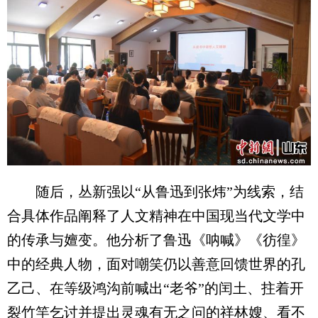
随后，丛新强以“从鲁迅到张炜”为线索，结
合具体作品阐释了人文精神在中国现当代文学中
的传承与嬗变。他分析了鲁迅《呐喊》《彷徨》
中的经典人物，面对嘲笑仍以善意回馈世界的孔
乙己、在等级鸿沟前喊出“老爷”的闰土、拄着开
裂竹竿乞讨并提出灵魂有无之问的祥林嫂、看不