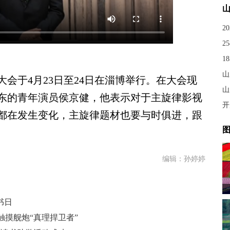
2
山
会于4月23日至24日在淄博举行。在大会现
山
东的青年演员侯京健，他表示对于主旋律影视
都在发生变化，主旋律题材也要与时俱进，跟
图
编辑：孙婷婷
书日
摸舰炮“真理捍卫者”