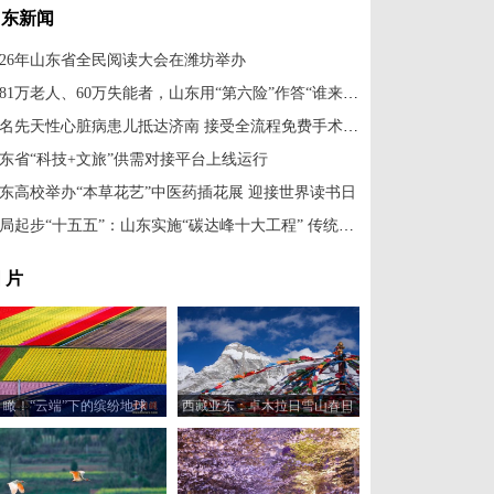
山东新闻
026年山东省全民阅读大会在潍坊举办
2581万老人、60万失能者，山东用“第六险”作答“谁来照护”这一难题
18名先天性心脏病患儿抵达济南 接受全流程免费手术治疗
东省“科技+文旅”供需对接平台上线运行
东高校举办“本草花艺”中医药插花展 迎接世界读书日
开局起步“十五五”：山东实施“碳达峰十大工程” 传统产业将“华丽转身”
 片
瞰！“云端”下的缤纷地球
西藏亚东：卓木拉日雪山春日
风光美如画