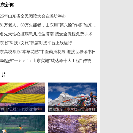
山东新闻
026年山东省全民阅读大会在潍坊举办
2581万老人、60万失能者，山东用“第六险”作答“谁来照护”这一难题
18名先天性心脏病患儿抵达济南 接受全流程免费手术治疗
东省“科技+文旅”供需对接平台上线运行
东高校举办“本草花艺”中医药插花展 迎接世界读书日
开局起步“十五五”：山东实施“碳达峰十大工程” 传统产业将“华丽转身”
 片
瞰！“云端”下的缤纷地球
西藏亚东：卓木拉日雪山春日
风光美如画