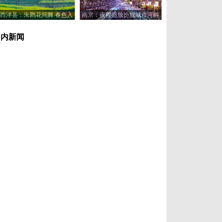
西洋县：朱鹮花间舞 春色入
南京：夜樱盛放扮靓城市河畔
画来
国内新闻