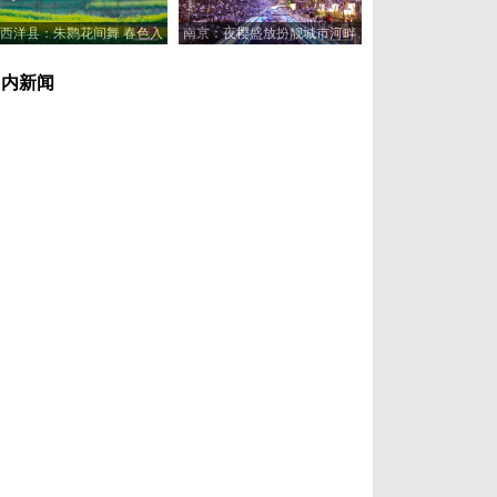
西洋县：朱鹮花间舞 春色入
南京：夜樱盛放扮靓城市河畔
画来
国内新闻