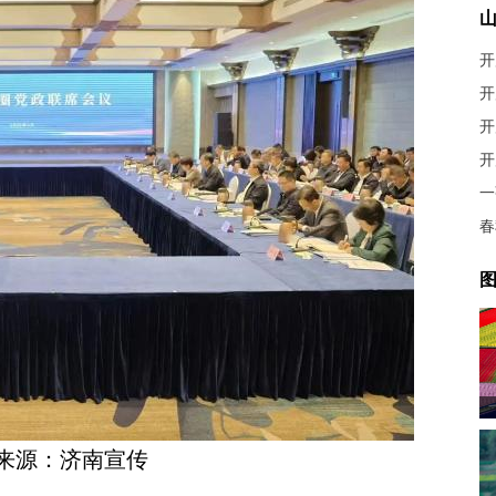
开
一
春
图
来源：济南宣传