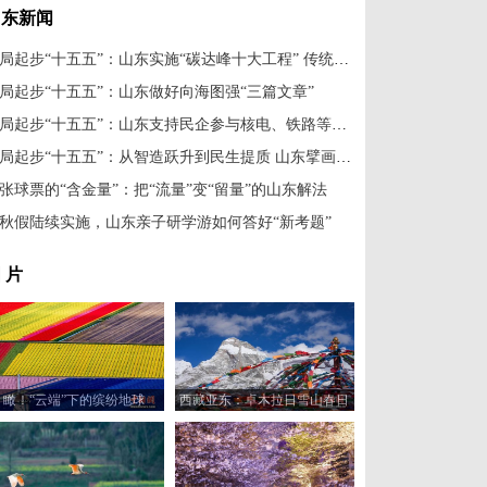
山东新闻
开局起步“十五五”：山东实施“碳达峰十大工程” 传统产业将“华丽转身”
局起步“十五五”：山东做好向海图强“三篇文章”
开局起步“十五五”：山东支持民企参与核电、铁路等项目建设
开局起步“十五五”：从智造跃升到民生提质 山东擘画“十五五”发展新蓝图
张球票的“含金量”：把“流量”变“留量”的山东解法
秋假陆续实施，山东亲子研学游如何答好“新考题”
 片
瞰！“云端”下的缤纷地球
西藏亚东：卓木拉日雪山春日
风光美如画