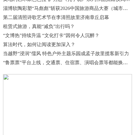
淄博软陶彩塑“马彪彪”斩获2026中国旅游商品大赛（城市礼物创意设计主题）银牌
第二届清照诗歌艺术节在李清照故里济南章丘启幕
租赁式旅游，真能“减负”出行吗？
“文博热”持续升温 “文化打卡”因何令人沉醉？
算法时代，如何让阅读更加深入？
当越野“浸润”儒风 特色户外主题乐园成孟子故里揽客新引力
“鲁票票”平台上线，交通票、住宿票、演唱会票等都能换优惠