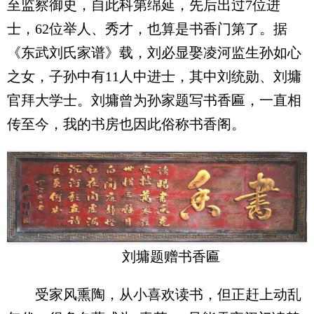
至监察御史，自此科第绵延，先后出过7位进
士，62位举人、秀才，也算是书香门第了。据
《东武刘氏家谱》载，刘必显娶凌河监生孙如心
之女，子孙中有11人中进士，其中刘统勋、刘墉
官拜大学士。刘墉曾为孙家题写书香匾，一直相
传至今，我的书房也因此俗称书香阁。
刘墉题赠书香匾
受家风熏陶，从小喜欢读书，但正赶上动乱