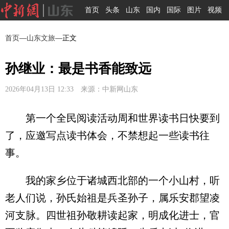
首页
头条
山东
国内
国际
图片
视频
首页
—
山东文旅
—正文
孙继业：最是书香能致远
2026年04月13日 12:33 来源：中新网山东
第一个全民阅读活动周和世界读书日快要到
了，应邀写点读书体会，不禁想起一些读书往
事。
我的家乡位于诸城西北部的一个小山村，听
老人们说，孙氏始祖是兵圣孙子，属乐安郡望凌
河支脉。四世祖孙敬耕读起家，明成化进士，官