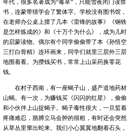
年代，很多名著成为“毒草”，只能雪夜闭门读禁
书，连蒙带猜学会了繁体字。学校没有图书馆，
在老师办公桌上摆了几本《雷锋的故事》《钢铁
是怎样炼成的》和《十万个为什么》，成为儿时
的启蒙读物。偶尔有个同学偷偷带了本《孙悟空
三打白骨精》连环画来，同学们就里三层外三层
地围着看。为攒钱买书，常常上山采药换零花
钱。
在村子西南，有一座蝎子山，盛产道地药材
山蝎。有一次，为赚钱买《闪闪的红星》，偷偷
和小伙伴上山捉蝎子。蝎子毒性很大，一旦蜇着
疼痛难忍，胳膊立马会肿的很粗，有时还会突然
从草丛里窜出蛇来。我们小心翼翼地翻着石头，