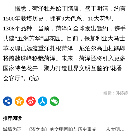
据悉，菏泽牡丹始于隋唐、盛于明清，约有
1500年栽培历史，拥有9大色系、10大花型、
1308个品种。当前，菏泽向全球发出邀约，携手
共建“五洲芳华”国花园。目前，保加利亚大马士
革玫瑰已远渡重洋扎根菏泽，尼泊尔高山杜鹃即
将跨越珠峰移栽菏泽。未来，菏泽还将引入更多
国家特色花卉，聚力打造世界文明互鉴的“花香
会客厅”。(完)
编辑：孙婷婷
推荐阅读
城墙为证：《济之南》的文明回响与历史重光——从大明湖西南遗址新发现说起