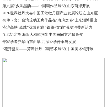
第六届“乡风墨韵——中国画作品展”在山东菏泽开展
2026世界牡丹大会中国工笔牡丹画产业发展论坛在山东巨野开幕
48件（套）台湾琉璃工房作品在“琉璃之乡”山东淄博展出
济沪高铁“牵线”双城春旅 “铁路+文旅”激发消费新活力
“山花”绽放 海阳大秧歌扭出中国民间文艺最高奖
专家学者齐聚山东曲阜 共探经学传承与发展
“花开盛世——菏泽牡丹书画艺术展”在中国美术馆开展