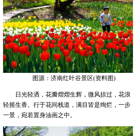
图源：济南红叶谷景区(资料图)
日光轻洒，花瓣熠熠生辉，微风掠过，花浪
轻摇生香。行于花间栈道，满目皆是绚烂，一步
一景，宛若置身油画之中。