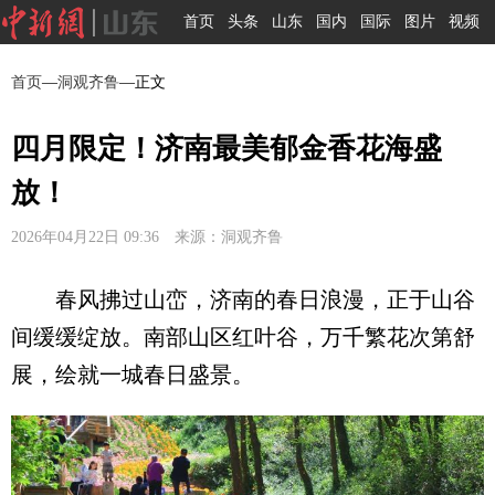
首页
头条
山东
国内
国际
图片
视频
首页
—
洞观齐鲁
—正文
四月限定！济南最美郁金香花海盛
放！
2026年04月22日 09:36 来源：洞观齐鲁
春风拂过山峦，济南的春日浪漫，正于山谷
间缓缓绽放。南部山区红叶谷，万千繁花次第舒
展，绘就一城春日盛景。