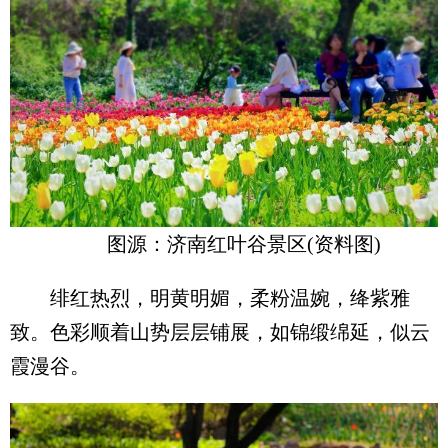
图源：济南红叶谷景区(资料图)
绯红热烈，明黄明媚，柔粉温婉，绛紫雅
致。色彩顺着山势层层铺展，如锦缎绵延，似云
霞漫谷。