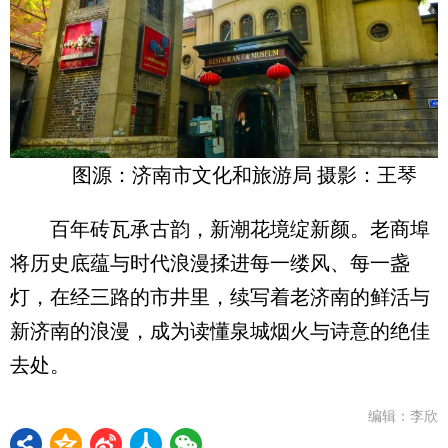
图源：济南市文化和旅游局 摄影：王琴
百年砖瓦承古韵，新潮花境绽新颜。老商埠
将历史底蕴与时代浪漫揉进每一缕风、每一盏
灯，在经三路的市井里，续写着老济南的鲜活与
新济南的浪漫，成为读懂泉城烟火与诗意的绝佳
去处。
编辑：李欣