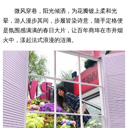
微风穿巷，阳光倾洒，为花瓣镀上柔和光
晕，游人漫步其间，步履皆染诗意，随手定格便
是氛围感满满的春日大片，让百年商埠在市井烟
火中，漾起法式浪漫的涟漪。