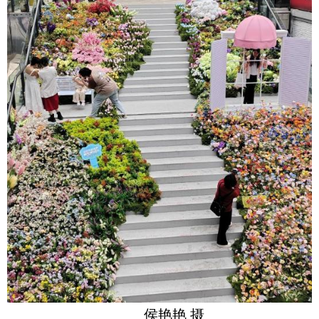
侯艳艳 摄