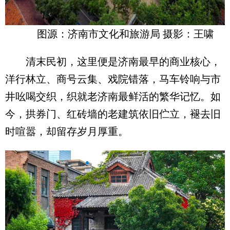
图源：济南市文化和旅游局 摄影：王啸
清末民初，这里便是济南最早的商业核心，
洋行林立、商号云集、戏院错落，马车铃响与市
井吆喝交织，织就老济南最鲜活的繁华记忆。如
今，拱券门、红砖墙的老建筑依旧伫立，褪去旧
时喧嚣，却留存岁月厚重。