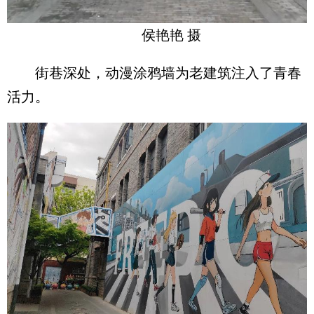
侯艳艳 摄
街巷深处，动漫涂鸦墙为老建筑注入了青春
活力。