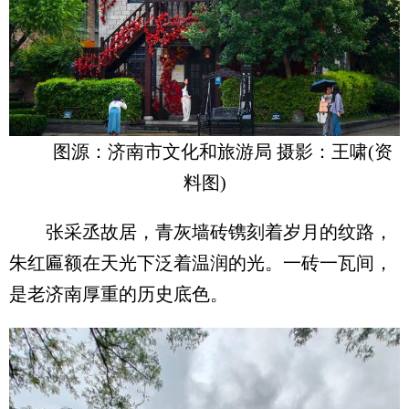
图源：济南市文化和旅游局 摄影：王啸(资
料图)
张采丞故居，青灰墙砖镌刻着岁月的纹路，
朱红匾额在天光下泛着温润的光。一砖一瓦间，
是老济南厚重的历史底色。