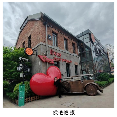
侯艳艳 摄