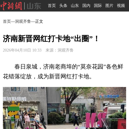
首页
头条
山东
国内
国际
图片
视频
首页
—
洞观齐鲁
—正文
济南新晋网红打卡地“出圈”！
2026年04月10日 10:33 来源：洞观齐鲁
春日泉城，济南老商埠的“莫奈花园”各色鲜
花错落绽放，成为新晋网红打卡地。