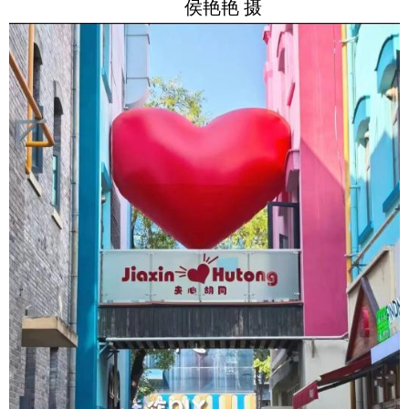
侯艳艳 摄