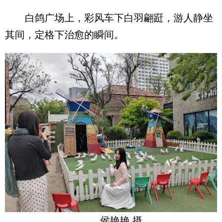
白鸽广场上，彩风车下白羽翩跹，游人静坐
其间，定格下治愈的瞬间。
侯艳艳 摄