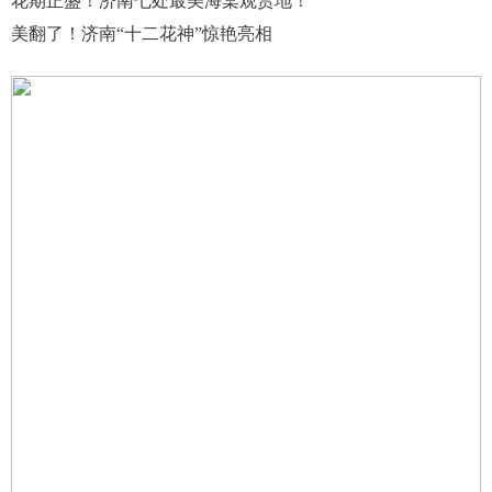
花期正盛！济南七处最美海棠观赏地！
美翻了！济南“十二花神”惊艳亮相