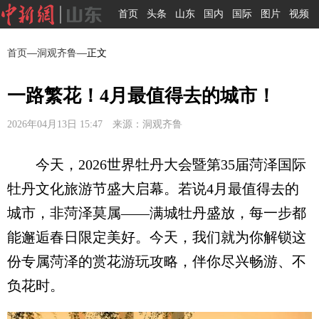
首页
头条
山东
国内
国际
图片
视频
首页
—
洞观齐鲁
—正文
一路繁花！4月最值得去的城市！
2026年04月13日 15:47 来源：洞观齐鲁
今天，2026世界牡丹大会暨第35届菏泽国际
牡丹文化旅游节盛大启幕。若说4月最值得去的
城市，非菏泽莫属——满城牡丹盛放，每一步都
能邂逅春日限定美好。今天，我们就为你解锁这
份专属菏泽的赏花游玩攻略，伴你尽兴畅游、不
负花时。