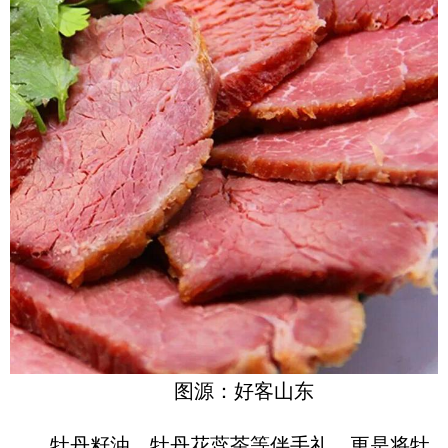
图源：好客山东
牡丹籽油、牡丹花蕊茶等伴手礼，更是将牡