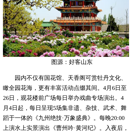
图源：好客山东
园内不仅有国花馆、天香阁可赏牡丹文化、
瞰全园花海，更有丰富活动点缀其间。4月6日至
26日，观花楼前广场每日举办戏曲专场演出。4
月4日起，每日呈现5场集非遗、杂技、武术、舞
蹈于一体的《九州绝技·万象盛典》。每晚20:00
上演水上实景演出《曹州吟·黄河纪》。入夜后，