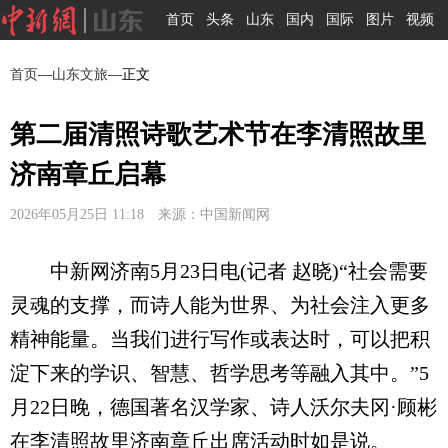
首页
头条
山东
国内
国际
图片
视频
首页
—
山东文旅
—正文
第二届清照诗歌艺术节在李清照故里
济南章丘启幕
2026年05月25日 11:18 来源：中国新闻网
中新网济南5月23日电(记者 赵晓)“社会需要
灵魂的支撑，而诗人能为世界、为社会注入更多
精神能量。当我们进行写作或表达时，可以把积
淀下来的学识、智慧、哲学思考等融入其中。”5
月22日晚，德国著名汉学家、诗人沃尔夫冈·顾彬
在李清照故里济南章丘出席活动时如是说。