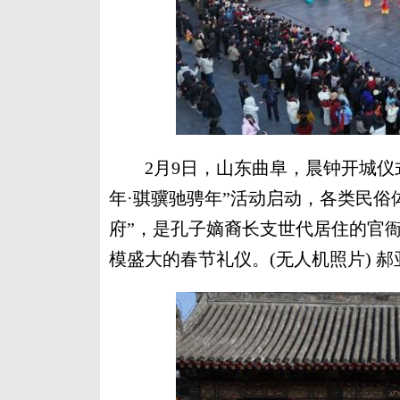
2月9日，山东曲阜，晨钟开城仪式举
年·骐骥驰骋年”活动启动，各类民俗
府”，是孔子嫡裔长支世代居住的官衙
模盛大的春节礼仪。(无人机照片) 郝