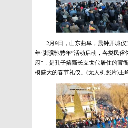
2月9日，山东曲阜，晨钟开城仪式举
年·骐骥驰骋年”活动启动，各类民俗
府”，是孔子嫡裔长支世代居住的官衙
模盛大的春节礼仪。(无人机照片)王峰