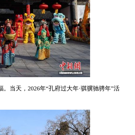
当天，2026年“孔府过大年·骐骥驰骋年”活