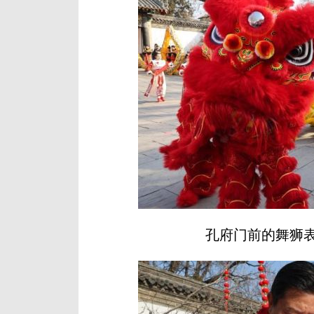
孔府门前的舞狮表