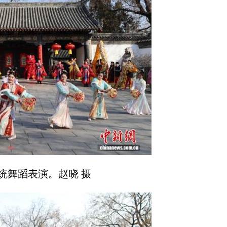
统舞蹈表演。赵晓 摄