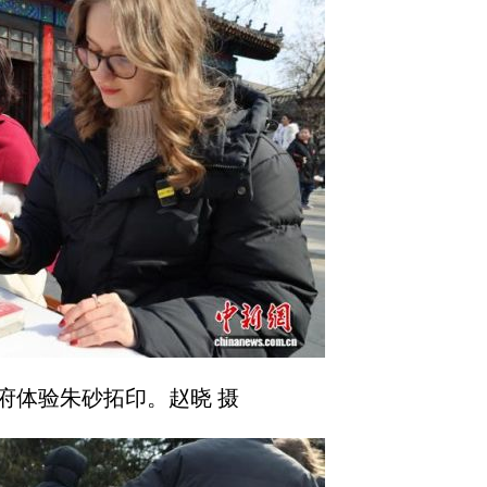
府体验朱砂拓印。赵晓 摄