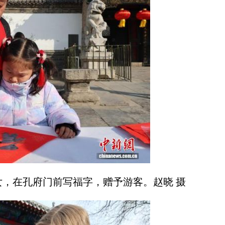
，在孔府门前写福字，赠予游客。赵晓 摄