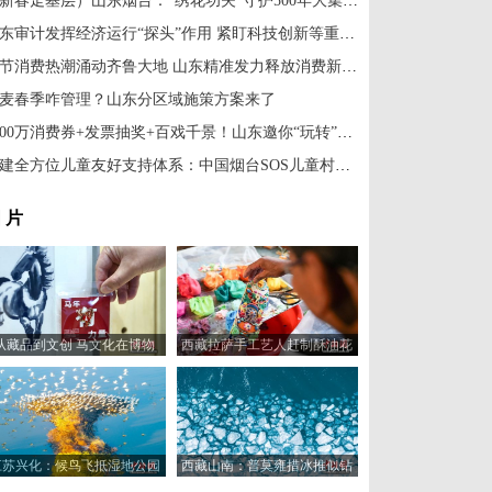
（新春走基层）山东烟台：“绣花功夫”守护500年大集烟火气
山东审计发挥经济运行“探头”作用 紧盯科技创新等重点领域
春节消费热潮涌动齐鲁大地 山东精准发力释放消费新动能
麦春季咋管理？山东分区域施策方案来了
6000万消费券+发票抽奖+百戏千景！山东邀你“玩转”史上最长春节假期
构建全方位儿童友好支持体系：中国烟台SOS儿童村这一年
 片
从藏品到文创 马文化在博物
西藏拉萨手工艺人赶制酥油花
馆“奔”向新岁
喜迎藏历新年
江苏兴化：候鸟飞抵湿地公园
西藏山南：普莫雍措冰推似钻
浅滩觅食休憩
镶嵌蓝湖