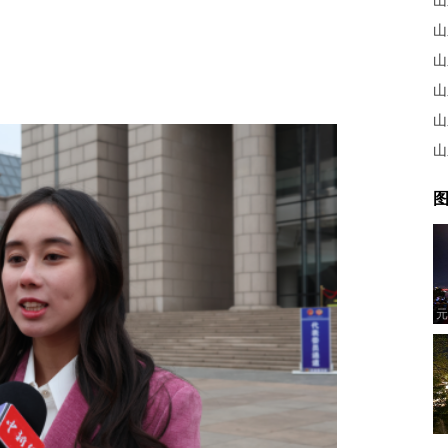
山
图
元