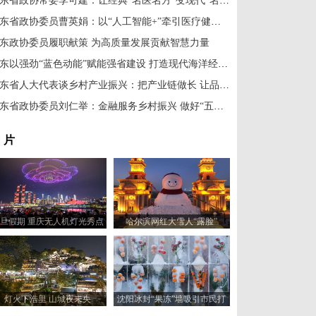
山东省政协常委李可建：让经典“名医名方”变现代“名品名药”
山东省政协委员曹英娟：以“人工智能+”牵引医疗健康向高端服务升级
东政协委员履职献策 为高质量发展贡献智慧力量
山东以强劲“蓝色动能”赋能强省建设 打造现代海洋经济发展高地
山东省人大代表谈乡村产业振兴：把产业链做长 让品牌发光
山东省政协委员刘仁举：金融服务乡村振兴 做好“五篇大文章”
 片
旦假期 重庆无人机灯光秀点
哈尔滨网红大雪人“露脸”
亮绚丽夜空
灯火下浩里 山城夜未央
沈阳冰封“果冻”墙吸引市民打
卡