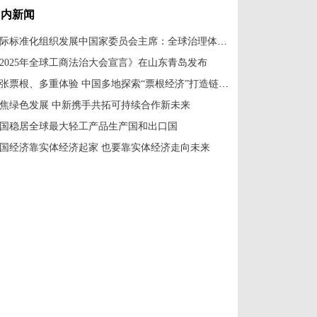
国内新闻
国际标准化组织发展中国家委员会主席：全球治理体系改革应共建共享
2025年全球工商法治大会宣言》在山东青岛发布
一张票根、多重体验 中国多地探索“票根经济”打造链式消费新场景
焦绿色发展 中新携手共拓可持续合作新未来
国稳居全球最大轻工产品生产国和出口国
国经济靠实体经济起家 也要靠实体经济走向未来