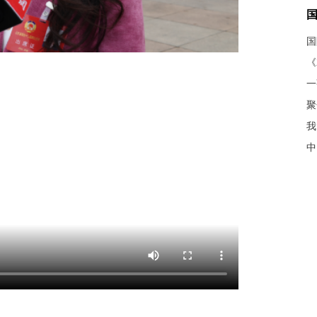
《
聚
我
中