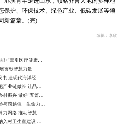
、港澳青年走进山东，领略齐鲁大地的多样地
态保护、环保技术、绿色产业、低碳发展等领
新篇章。(完)
编辑：李欣
山东省政协委员曹英娟：以“人工智能+”牵引医疗健康向高端服务升级
发展贡献智慧力量
山东以强劲“蓝色动能”赋能强省建设 打造现代海洋经济发展高地
山东省人大代表谈乡村产业振兴：把产业链做长 让品牌发光
山东省政协委员刘仁举：金融服务乡村振兴 做好“五篇大文章”
山东省政协常委杨晓刚：传统文化参与感越强，生命力越强
山东省人大代表王英龙：构建可信算力网络 推动智慧医疗产业发展
山东省政协委员李刚：建议中医阁纳入村卫生室建设 惠及基层民众