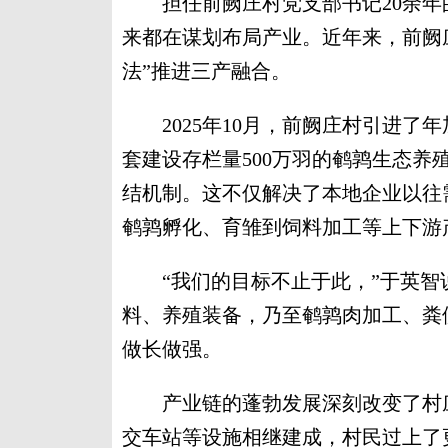
担任前阙庄村党支部书记20余年
来都在谋划布局产业。近年来，前阙
法”推进三产融合。
2025年10月，前阙庄村引进了年
套建设存栏量500万羽的鹌鹑生态养
结机制。这不仅解决了本地企业以往
鹌鹑孵化、育雏到饲料加工等上下游
“我们的目标不止于此，”于英智
料、养殖装备，乃至鹌鹑肉加工、粪
做长做强。
产业链的蓬勃发展深刻改变了村庄
交车站等设施相继建成，村民过上了更