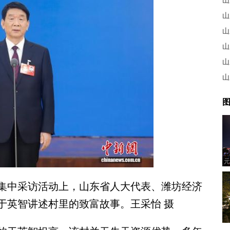
山
图
元
中采访活动上，山东省人大代表、潍坊经济
于英智讲述村里的致富故事。王采怡 摄