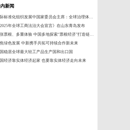
国内新闻
国际标准化组织发展中国家委员会主席：全球治理体系改革应共建共享
2025年全球工商法治大会宣言》在山东青岛发布
一张票根、多重体验 中国多地探索“票根经济”打造链式消费新场景
焦绿色发展 中新携手共拓可持续合作新未来
国稳居全球最大轻工产品生产国和出口国
国经济靠实体经济起家 也要靠实体经济走向未来