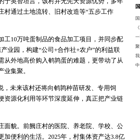
的于英智坦言，该村并无先天资源优势，多年
庄村通过土地流转、旧村改造等“五步工作
《
加工10万吨蛋制品的食品加工项目，并同步配
聚
殖产业园，构建“公司+合作社+农户”的利益联
我
需从外地高价购入鹌鹑蛋的难题，更带动了从
中
产业集聚。
说，未来该村还将向鹌鹑种苗研发、专用饲
便资源化利用等环节深度延伸，真正把产业链
面貌。前阙庄村的医院、养老院、学校、公
加便利的生活。2025年，村集体资产达3.8亿