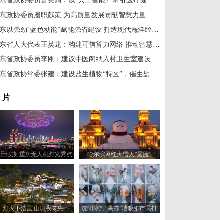
山东省政协委员曹英娟：以“人工智能+”牵引医疗健康向高端服务升级
东政协委员履职献策 为高质量发展贡献智慧力量
山东以强劲“蓝色动能”赋能强省建设 打造现代海洋经济发展高地
山东省人大代表王英龙：构建可信算力网络 推动智慧医疗产业发展
山东省政协委员李刚：建议中医阁纳入村卫生室建设 惠及基层民众
山东省政协常委张建：建设盐生植物“特区”，催生盐碱地新产业
 片
旦假期 重庆无人机灯光秀点
哈尔滨网红大雪人“露脸”
亮绚丽夜空
灯火下浩里 山城夜未央
沈阳冰封“果冻”墙吸引市民打
卡