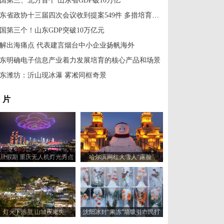
国第三、北方首个 山东省GDP破10万亿
山东省政协十三届四次会议收到提案549件 多措培育重点提案
国第三个！山东GDP突破10万亿元
解出海痛点 代表建言烟台中小企业扬帆海外
东明确电子信息产业着力发展培育的核心产品和场景
东潍坊：沂山现冰瀑 雾凇同框奇景
 片
旦假期 重庆无人机灯光秀点
哈尔滨网红大雪人“露脸”
亮绚丽夜空
灯火下浩里 山城夜未央
沈阳冰封“果冻”墙吸引市民打
卡