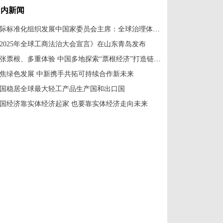
国内新闻
国际标准化组织发展中国家委员会主席：全球治理体系改革应共建共享
2025年全球工商法治大会宣言》在山东青岛发布
一张票根、多重体验 中国多地探索“票根经济”打造链式消费新场景
焦绿色发展 中新携手共拓可持续合作新未来
国稳居全球最大轻工产品生产国和出口国
国经济靠实体经济起家 也要靠实体经济走向未来