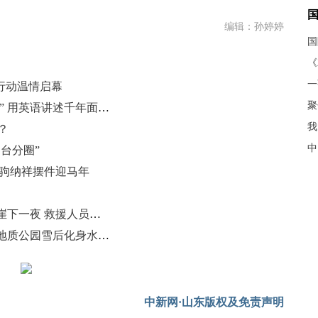
编辑：孙婷婷
《
行动温情启幕
聚
潍坊“10后”小学生化身非遗“翻译官” 用英语讲述千年面塑故事
我
？
中
烟台分圈”
神驹纳祥摆件迎马年
山东潍坊：驴友雪天登野山被困悬崖下一夜 救援人员用无人机定位将其救出
（飞阅齐鲁）烟台黄渤海新区磁山地质公园雪后化身水墨仙境
中新网·山东版权及免责声明