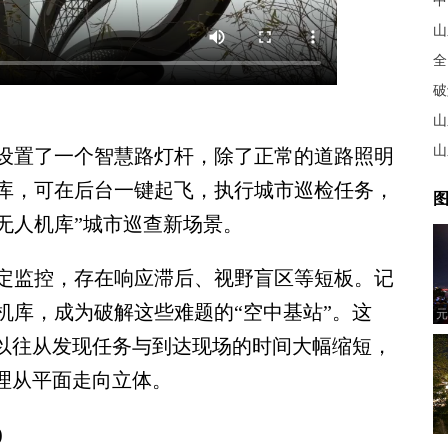
中
全
破
山
山
置了一个智慧路灯杆，除了正常的道路照明
库，可在后台一键起飞，执行城市巡检任务，
图
无人机库”城市巡查新场景。
监控，存在响应滞后、视野盲区等短板。记
机库，成为破解这些难题的“空中基站”。这
元
将以往从发现任务与到达现场的时间大幅缩短，
理从平面走向立体。
)