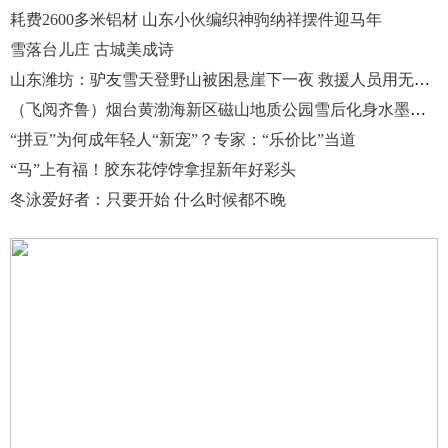
耗费2600多米铝材 山东小伙编织神驹纳祥摆件迎马年
雪落台儿庄 古城美成诗
山东潍坊：驴友雪天登野山被困悬崖下一夜 救援人员用无人机定位将其救出
（飞阅齐鲁）烟台黄渤海新区磁山地质公园雪后化身水墨仙境
“拼豆”为何成年轻人“新宠”？专家：“乐价比”当道
“马”上有福！胶东花饽饽拿捏新年好彩头
冬泳爱好者：只要开始 什么时候都不晚