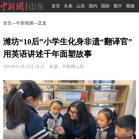
首页
头条
山东
国内
国际
图片
视频
首页
—
中新视频
—正文
潍坊“10后”小学生化身非遗“翻译官”
用英语讲述千年面塑故事
2026年01月23日 18:21 来源：中新网山东