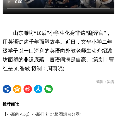
山东潍坊“10后”小学生化身非遗“翻译官”，
用英语讲述千年面塑故事。近日，文华小学二年
级学子以一口流利的英语向外教老师生动介绍潍
坊面塑的非遗底蕴，言语间满是自豪。(策划：曹
红垒 刘香敏 摄制：周雨晓)
编辑：梁犇
推荐阅读
【小新的Vlog】小新打卡“北极圈烟台分圈”