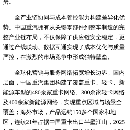
势。
全产业链协同与成本管控能力构建差异化优
势。中国重汽拥有从关键零部件到整车制造的完
整产业链布局，不仅保障了供应链安全稳定，更
通过产线联动、数据互通实现了成本优化与质量
严控，在激烈的市场竞争中形成独特壁垒。
全球化营销与服务网络拓宽增长边界。国内
层面，中国重汽集团构建了覆盖重卡、轻卡、新
能源车型的480余家重卡网络、300余家轻卡网络
及400余家新能源网络，实现重点区域与场景全
覆盖；海外市场，产品远销150多个国家和地
区，连续21年占据中国重卡出口半壁江山，2025