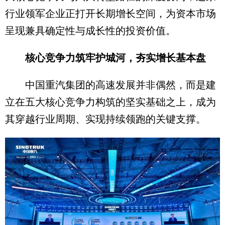
行业领军企业正打开长期增长空间，为资本市场
呈现兼具确定性与成长性的投资价值。
核心竞争力筑牢护城河，夯实增长基本盘
中国重汽集团的高速发展并非偶然，而是建
立在五大核心竞争力构筑的坚实基础之上，成为
其穿越行业周期、实现持续领跑的关键支撑。