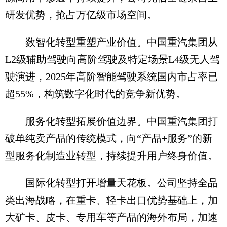
研发优势，抢占万亿级市场空间。
数智化转型重塑产业价值。中国重汽集团从
L2级辅助驾驶向高阶驾驶及特定场景L4级无人驾
驶演进，2025年高阶智能驾驶系统国内市占率已
超55%，构筑数字化时代的竞争新优势。
服务化转型拓展价值边界。中国重汽集团打
破单纯卖产品的传统模式，向“产品+服务”的新
型服务化制造业转型，持续提升用户终身价值。
国际化转型打开增量天花板。公司坚持全品
类出海战略，在重卡、轻卡出口优势基础上，加
大矿卡、皮卡、专用车等产品的海外布局，加速