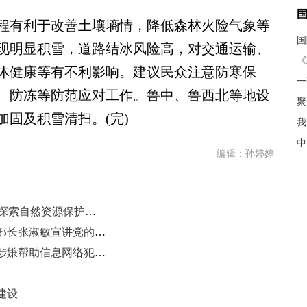
有利于改善土壤墒情，降低森林火险气象等
出现明显积雪，道路结冰风险高，对交通运输、
《
体健康等有不利影响。建议民众注意防寒保
、防冻等防范应对工作。鲁中、鲁西北等地设
聚
固及积雪清扫。(完)
我
中
编辑：孙婷婷
（聚焦“十四五” 展现新担当）山东探索自然资源保护与开发协同路径
山东省委统战部分管日常工作的副部长张淑敏宣讲党的二十届四中全会精神
烟台招远网安部门成功侦破王某星涉嫌帮助信息网络犯罪活动案
建设