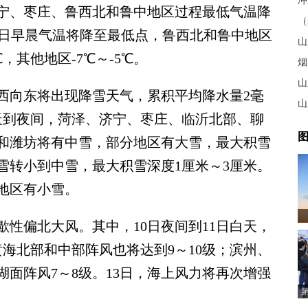
冲
济宁、枣庄、鲁西北和鲁中地区过程最低气温降
14日早晨气温将降至最低点，鲁西北和鲁中地区
℃，其他地区-7℃～-5℃。
山
西向东将出现降雪天气，累积平均降水量2毫
山
白天到夜间，菏泽、济宁、枣庄、临沂北部、聊
图
和潍坊将有中雪，部分地区有大雪，最大积雪
雪转小到中雪，最大积雪深度1厘米～3厘米。
地区有小雪。
性偏北大风。其中，10日夜间到11日白天，
黄海北部和中部阵风也将达到9～10级；滨州、
面阵风7～8级。13日，海上风力将再次增强