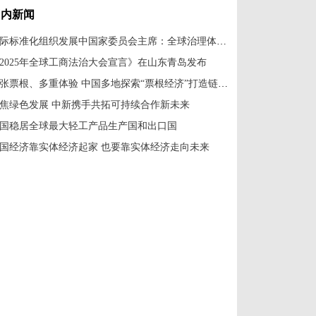
国内新闻
国际标准化组织发展中国家委员会主席：全球治理体系改革应共建共享
2025年全球工商法治大会宣言》在山东青岛发布
一张票根、多重体验 中国多地探索“票根经济”打造链式消费新场景
焦绿色发展 中新携手共拓可持续合作新未来
国稳居全球最大轻工产品生产国和出口国
国经济靠实体经济起家 也要靠实体经济走向未来