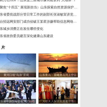
刺万亿GDP！山东这三座城市缘何能拿到“入场券”？
（聚焦“十四五” 展现新担当）山东探索自然资源保护与开发协同路径
山东省委统战部分管日常工作的副部长张淑敏宣讲党的二十届四中全会精神
烟台招远网安部门成功侦破王某星涉嫌帮助信息网络犯罪活动案
东城乡消费正在发生哪些变化
东省政协委员建言深化健康山东建设
 片
黄河口现“鸟浪”景观
山东青岛：晨曦唐岛湾上空云
霞变幻 宛如油画
第十届中国国际版权博览会在
大使夫人探店北京老字号
山东青岛开幕