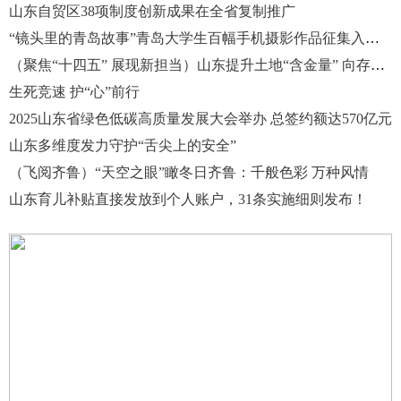
山东自贸区38项制度创新成果在全省复制推广
“镜头里的青岛故事”青岛大学生百幅手机摄影作品征集入围名单公示
（聚焦“十四五” 展现新担当）山东提升土地“含金量” 向存量要空间促绿色转型
生死竞速 护“心”前行
2025山东省绿色低碳高质量发展大会举办 总签约额达570亿元
山东多维度发力守护“舌尖上的安全”
（飞阅齐鲁）“天空之眼”瞰冬日齐鲁：千般色彩 万种风情
山东育儿补贴直接发放到个人账户，31条实施细则发布！