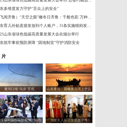
2025山东省绿色低碳高质量发展大会举办 总签约额达570亿元
东多维度发力守护“舌尖上的安全”
（飞阅齐鲁）“天空之眼”瞰冬日齐鲁：千般色彩 万种风情
山东育儿补贴直接发放到个人账户，31条实施细则发布！
025山东省绿色低碳高质量发展大会在烟台举行
东筑牢事前预防屏障 “因地制宜”守护消防安全
 片
黄河口现“鸟浪”景观
山东青岛：晨曦唐岛湾上空云
霞变幻 宛如油画
第十届中国国际版权博览会在
大使夫人探店北京老字号
山东青岛开幕