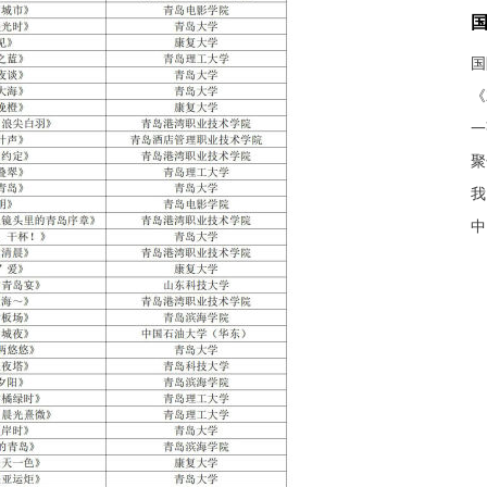
《
聚
我
中