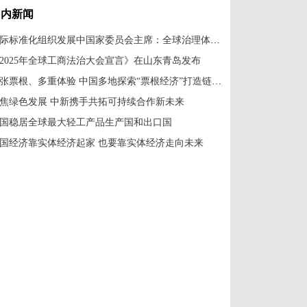
国内新闻
国际标准化组织发展中国家委员会主席：全球治理体系改革应共建共享
2025年全球工商法治大会宣言》在山东青岛发布
一张票根、多重体验 中国多地探索“票根经济”打造链式消费新场景
焦绿色发展 中新携手共拓可持续合作新未来
国稳居全球最大轻工产品生产国和出口国
国经济靠实体经济起家 也要靠实体经济走向未来