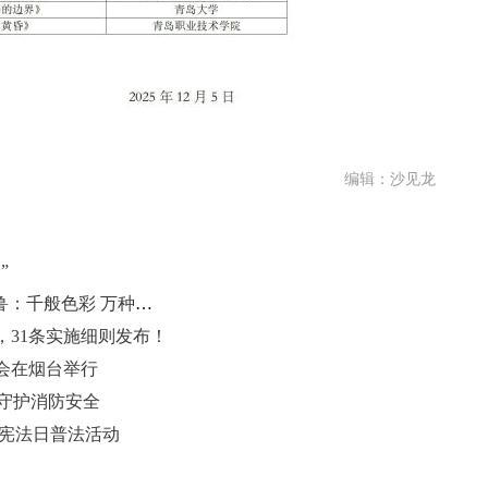
编辑：沙见龙
”
（飞阅齐鲁）“天空之眼”瞰冬日齐鲁：千般色彩 万种风情
，31条实施细则发布！
大会在烟台举行
”守护消防安全
家宪法日普法活动