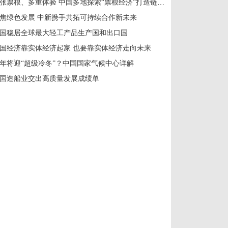
一张票根、多重体验 中国多地探索“票根经济”打造链式消费新场景
焦绿色发展 中新携手共拓可持续合作新未来
国稳居全球最大轻工产品生产国和出口国
国经济靠实体经济起家 也要靠实体经济走向未来
年将迎“超级冷冬”？中国国家气候中心详解
国造船业交出高质量发展成绩单