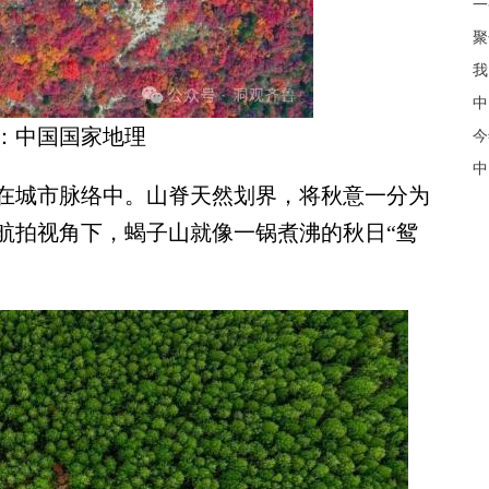
聚
我
中
：中国国家地理
今
中
城市脉络中。山脊天然划界，将秋意一分为
航拍视角下，蝎子山就像一锅煮沸的秋日“鸳