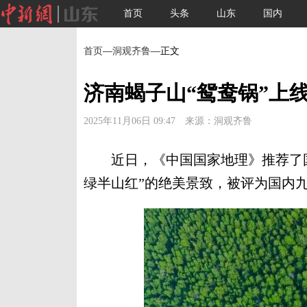
首页
头条
山东
国内
首页
—
洞观齐鲁
—正文
济南蝎子山“鸳鸯锅”上
2025年11月06日 09:47 来源：洞观齐鲁
近日，《中国国家地理》推荐了国
绿半山红”的绝美景致，被评为国内