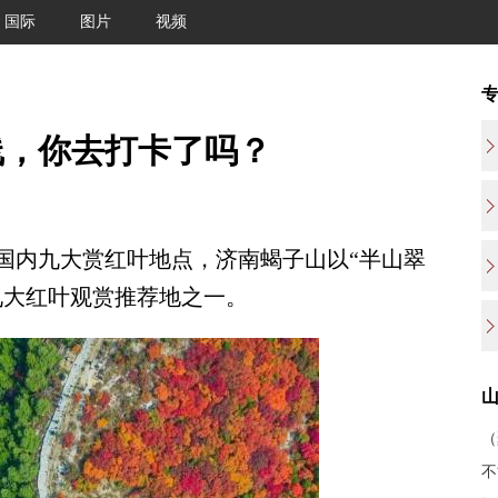
国际
图片
视频
线，你去打卡了吗？
内九大赏红叶地点，济南蝎子山以“半山翠
九大红叶观赏推荐地之一。
不