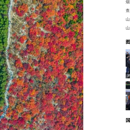
烟
查
山
图