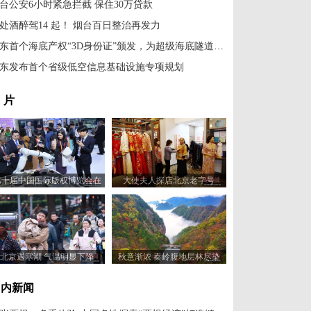
台公安6小时紧急拦截 保住30万贷款
处酒醉驾14 起！ 烟台百日整治再发力
山东首个海底产权“3D身份证”颁发，为超级海底隧道工程护航
东发布首个省级低空信息基础设施专项规划
 片
第十届中国国际版权博览会在
大使夫人探店北京老字号
山东青岛开幕
北京遇寒潮 气温明显下降
秋意渐浓 秦岭腹地层林尽染
国内新闻