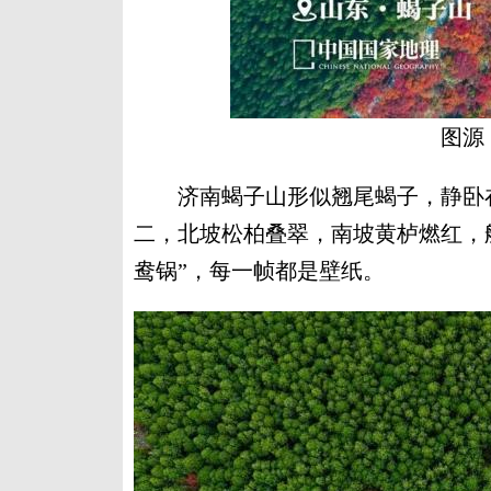
图源
济南蝎子山形似翘尾蝎子，静卧在
二，北坡松柏叠翠，南坡黄栌燃红，
鸯锅”，每一帧都是壁纸。