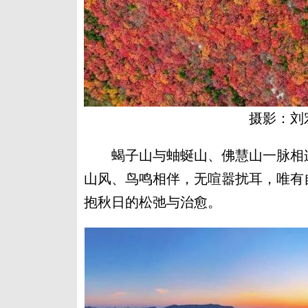
摄影：刘
蝎子山与蚰蜒山、佛慧山一脉相连
山风、鸟鸣相伴，无喧嚣扰耳，唯有
抱秋日的松弛与治愈。