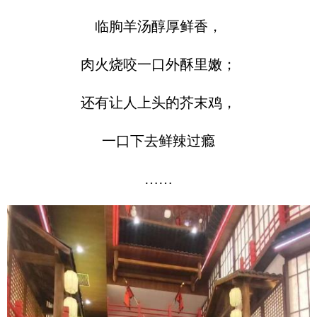
临朐羊汤醇厚鲜香，
肉火烧咬一口外酥里嫩；
还有让人上头的芥末鸡，
一口下去鲜辣过瘾
……