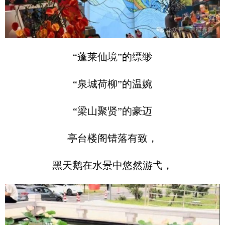
“蓬莱仙境”的缥缈
“泉城荷柳”的温婉
“梁山聚贤”的豪迈
亭台楼阁错落有致，
黑天鹅在水景中悠然游弋，