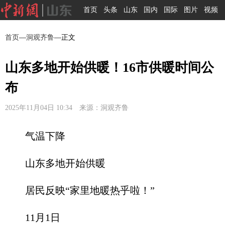
首页
头条
山东
国内
国际
图片
视频
首页
—
洞观齐鲁
—正文
山东多地开始供暖！16市供暖时间公
布
2025年11月04日 10:34 来源：洞观齐鲁
气温下降
山东多地开始供暖
居民反映“家里地暖热乎啦！”
11月1日