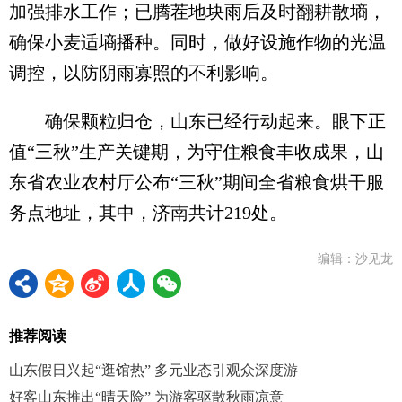
加强排水工作；已腾茬地块雨后及时翻耕散墒，
确保小麦适墒播种。同时，做好设施作物的光温
调控，以防阴雨寡照的不利影响。
确保颗粒归仓，山东已经行动起来。眼下正
值“三秋”生产关键期，为守住粮食丰收成果，山
东省农业农村厅公布“三秋”期间全省粮食烘干服
务点地址，其中，济南共计219处。
编辑：沙见龙
推荐阅读
山东假日兴起“逛馆热” 多元业态引观众深度游
好客山东推出“晴天险” 为游客驱散秋雨凉意