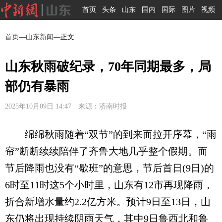
首页
头条
山东
国内
国际
图片
视频
首页
—
山东新闻
—正文
山东秋雨破纪录，70年同期最多，局
部仍有暴雨
2025年10月09日 14:47 来源：济南时报
绵绵秋雨随着“双节”的到来而拉开序幕，“雨
帘”断断续续陪伴了齐鲁大地几乎整个假期。而
节后降雨也没有“歇班”的意思，节后首日(9日)的
6时至11时这5个小时里，山东有12市再现降雨，
折合新增水量约2.2亿方米。预计9日至13日，山
东仍将出现持续阴雨天气，其中9日鲁西北和鲁