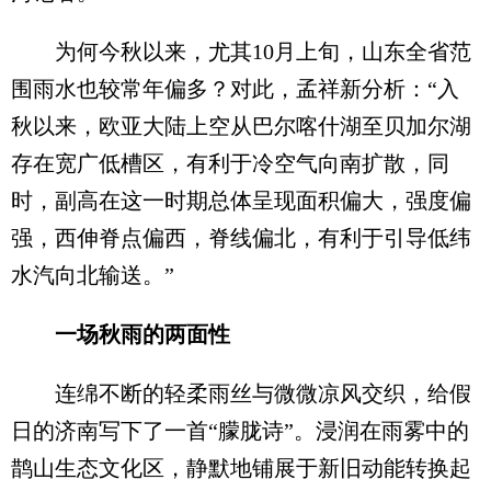
为何今秋以来，尤其10月上旬，山东全省范
围雨水也较常年偏多？对此，孟祥新分析：“入
秋以来，欧亚大陆上空从巴尔喀什湖至贝加尔湖
存在宽广低槽区，有利于冷空气向南扩散，同
时，副高在这一时期总体呈现面积偏大，强度偏
强，西伸脊点偏西，脊线偏北，有利于引导低纬
水汽向北输送。”
一场秋雨的两面性
连绵不断的轻柔雨丝与微微凉风交织，给假
日的济南写下了一首“朦胧诗”。浸润在雨雾中的
鹊山生态文化区，静默地铺展于新旧动能转换起