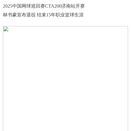
2025中国网球巡回赛CTA200济南站开赛
林书豪宣布退役 结束15年职业篮球生涯