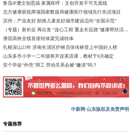
鲁迅IP遭文创恶搞 家属疾呼：文创开发不可无底线
北方健康获批两项国家数据局健康医疗领域先行先试项目
滨州：产业友好 助推儿童友好城市建设迈向“全国示范”
（专题）新长征 再出发 “连心工程 重走长征路”健康帮扶活动启动
潍宿高铁全线首座转体梁完成转体
扎根深山23年 济南长清区护林员张传林登上中国好人榜
山东多市小学一二年级将开设英语课，教材于8月确定
安个学徒“外壳”用工 劳动关系会被“撇清”吗？
中新网·山东版权及免责声明
专题推荐