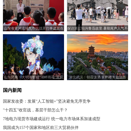
山东省黄河流域九市抗战英烈事迹展在
探访浙江绍兴鲁迅故里 暑期尾声人气不
济南开展
减
山东济南：大明湖智能“湖畔雨荷”景观
湖北武汉：朝霞泼洒 黄鹤楼美如油画
亮灯
国内新闻
国家发改委：发展“人工智能+”坚决避免无序竞争
“十四五”收官战，基层干部怎么干？
7地电力现货市场建成运行 统一电力市场体系加速成型
我国成为157个国家和地区前三大贸易伙伴